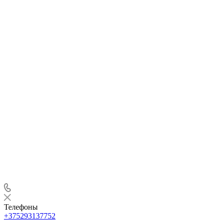
Телефоны
+375293137752