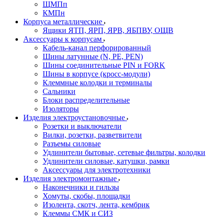
ЩМПп
КМПн
Корпуса металлические
Ящики ЯТП, ЯРП, ЯРВ, ЯБПВУ, ОЩВ
Аксессуары к корпусам
Кабель-канал перфорированный
Шины латунные (N, PE, PEN)
Шины соединительные PIN и FORK
Шины в корпусе (кросс-модули)
Клеммные колодки и терминалы
Сальники
Блоки распределительные
Изоляторы
Изделия электроустановочные
Розетки и выключатели
Вилки, розетки, разветвители
Разъемы силовые
Удлинители бытовые, сетевые фильтры, колодки
Удлинители силовые, катушки, рамки
Аксессуары для электротехники
Изделия электромонтажные
Наконечники и гильзы
Хомуты, скобы, площадки
Изолента, скотч, лента, кембрик
Клеммы СМК и СИЗ