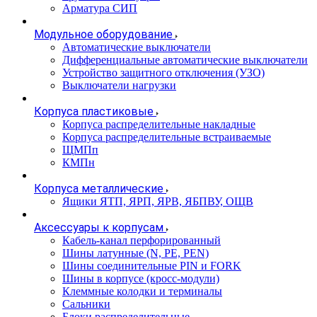
Арматура СИП
Модульное оборудование
Автоматические выключатели
Дифференциальные автоматические выключатели
Устройство защитного отключения (УЗО)
Выключатели нагрузки
Корпуса пластиковые
Корпуса распределительные накладные
Корпуса распределительные встраиваемые
ЩМПп
КМПн
Корпуса металлические
Ящики ЯТП, ЯРП, ЯРВ, ЯБПВУ, ОЩВ
Аксессуары к корпусам
Кабель-канал перфорированный
Шины латунные (N, PE, PEN)
Шины соединительные PIN и FORK
Шины в корпусе (кросс-модули)
Клеммные колодки и терминалы
Сальники
Блоки распределительные