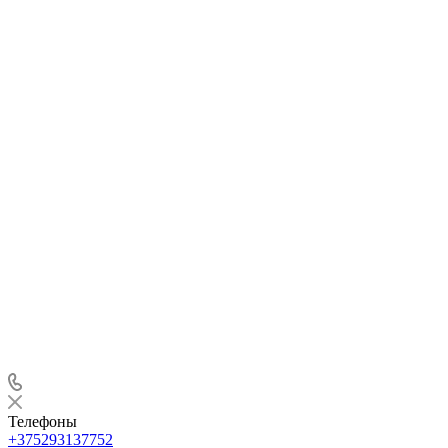
Телефоны
+375293137752