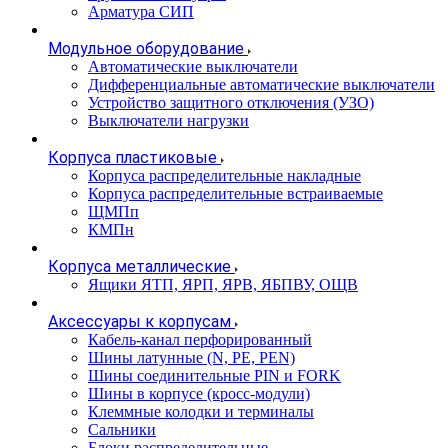
Арматура СИП
Модульное оборудование
Автоматические выключатели
Дифференциальные автоматические выключатели
Устройство защитного отключения (УЗО)
Выключатели нагрузки
Корпуса пластиковые
Корпуса распределительные накладные
Корпуса распределительные встраиваемые
ЩМПп
КМПн
Корпуса металлические
Ящики ЯТП, ЯРП, ЯРВ, ЯБПВУ, ОЩВ
Аксессуары к корпусам
Кабель-канал перфорированный
Шины латунные (N, PE, PEN)
Шины соединительные PIN и FORK
Шины в корпусе (кросс-модули)
Клеммные колодки и терминалы
Сальники
Блоки распределительные