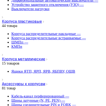
Дифференциальные автоматические выключатели
—
Устройство защитного отключения (УЗО)
—
Выключатели нагрузки
Корпуса пластиковые
44 товара
Корпуса распределительные накладные
—
Корпуса распределительные встраиваемые
—
ЩМПп
—
КМПн
Корпуса металлические
15 товаров
Ящики ЯТП, ЯРП, ЯРВ, ЯБПВУ, ОЩВ
Аксессуары к корпусам
81 товар
Кабель-канал перфорированный
—
Шины латунные (N, PE, PEN)
—
Шины соединительные PIN и FORK
—