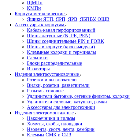
ЩМПп
КМПн
Корпуса металлические
Ящики ЯТП, ЯРП, ЯРВ, ЯБПВУ, ОЩВ
Аксессуары к корпусам
Кабель-канал перфорированный
Шины латунные (N, PE, PEN)
Шины соединительные PIN и FORK
Шины в корпусе (кросс-модули)
Клеммные колодки и терминалы
Сальники
Блоки распределительные
Изоляторы
Изделия электроустановочные
Розетки и выключатели
Вилки, розетки, разветвители
Разъемы силовые
Удлинители бытовые, сетевые фильтры, колодки
Удлинители силовые, катушки, рамки
Аксессуары для электротехники
Изделия электромонтажные
Наконечники и гильзы
Хомуты, скобы, площадки
Изолента, скотч, лента, кембрик
Клеммы СМК и СИЗ