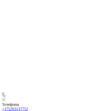
Телефоны
+375293137752