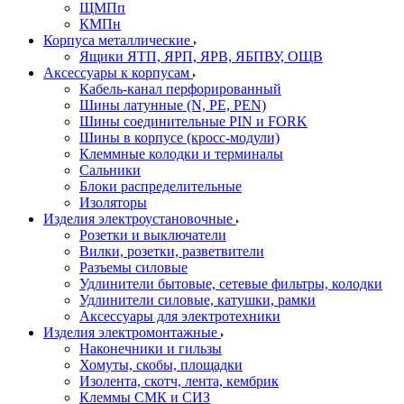
ЩМПп
КМПн
Корпуса металлические
Ящики ЯТП, ЯРП, ЯРВ, ЯБПВУ, ОЩВ
Аксессуары к корпусам
Кабель-канал перфорированный
Шины латунные (N, PE, PEN)
Шины соединительные PIN и FORK
Шины в корпусе (кросс-модули)
Клеммные колодки и терминалы
Сальники
Блоки распределительные
Изоляторы
Изделия электроустановочные
Розетки и выключатели
Вилки, розетки, разветвители
Разъемы силовые
Удлинители бытовые, сетевые фильтры, колодки
Удлинители силовые, катушки, рамки
Аксессуары для электротехники
Изделия электромонтажные
Наконечники и гильзы
Хомуты, скобы, площадки
Изолента, скотч, лента, кембрик
Клеммы СМК и СИЗ