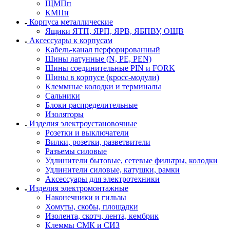
ЩМПп
КМПн
Корпуса металлические
Ящики ЯТП, ЯРП, ЯРВ, ЯБПВУ, ОЩВ
Аксессуары к корпусам
Кабель-канал перфорированный
Шины латунные (N, PE, PEN)
Шины соединительные PIN и FORK
Шины в корпусе (кросс-модули)
Клеммные колодки и терминалы
Сальники
Блоки распределительные
Изоляторы
Изделия электроустановочные
Розетки и выключатели
Вилки, розетки, разветвители
Разъемы силовые
Удлинители бытовые, сетевые фильтры, колодки
Удлинители силовые, катушки, рамки
Аксессуары для электротехники
Изделия электромонтажные
Наконечники и гильзы
Хомуты, скобы, площадки
Изолента, скотч, лента, кембрик
Клеммы СМК и СИЗ