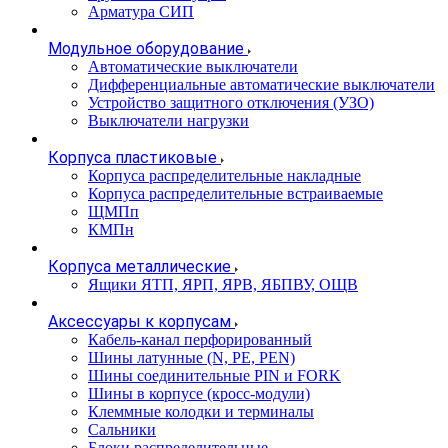
Арматура СИП
Модульное оборудование
Автоматические выключатели
Дифференциальные автоматические выключатели
Устройство защитного отключения (УЗО)
Выключатели нагрузки
Корпуса пластиковые
Корпуса распределительные накладные
Корпуса распределительные встраиваемые
ЩМПп
КМПн
Корпуса металлические
Ящики ЯТП, ЯРП, ЯРВ, ЯБПВУ, ОЩВ
Аксессуары к корпусам
Кабель-канал перфорированный
Шины латунные (N, PE, PEN)
Шины соединительные PIN и FORK
Шины в корпусе (кросс-модули)
Клеммные колодки и терминалы
Сальники
Блоки распределительные