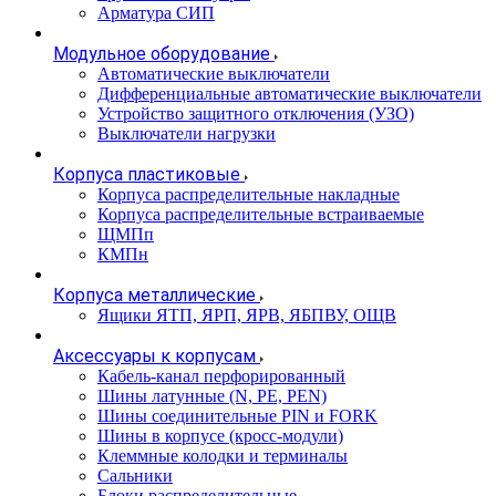
Арматура СИП
Модульное оборудование
Автоматические выключатели
Дифференциальные автоматические выключатели
Устройство защитного отключения (УЗО)
Выключатели нагрузки
Корпуса пластиковые
Корпуса распределительные накладные
Корпуса распределительные встраиваемые
ЩМПп
КМПн
Корпуса металлические
Ящики ЯТП, ЯРП, ЯРВ, ЯБПВУ, ОЩВ
Аксессуары к корпусам
Кабель-канал перфорированный
Шины латунные (N, PE, PEN)
Шины соединительные PIN и FORK
Шины в корпусе (кросс-модули)
Клеммные колодки и терминалы
Сальники
Блоки распределительные