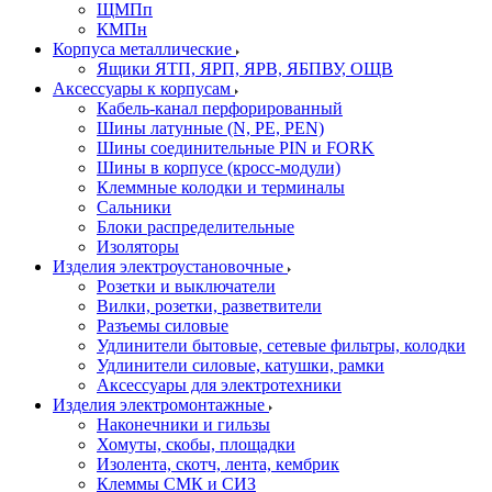
ЩМПп
КМПн
Корпуса металлические
Ящики ЯТП, ЯРП, ЯРВ, ЯБПВУ, ОЩВ
Аксессуары к корпусам
Кабель-канал перфорированный
Шины латунные (N, PE, PEN)
Шины соединительные PIN и FORK
Шины в корпусе (кросс-модули)
Клеммные колодки и терминалы
Сальники
Блоки распределительные
Изоляторы
Изделия электроустановочные
Розетки и выключатели
Вилки, розетки, разветвители
Разъемы силовые
Удлинители бытовые, сетевые фильтры, колодки
Удлинители силовые, катушки, рамки
Аксессуары для электротехники
Изделия электромонтажные
Наконечники и гильзы
Хомуты, скобы, площадки
Изолента, скотч, лента, кембрик
Клеммы СМК и СИЗ