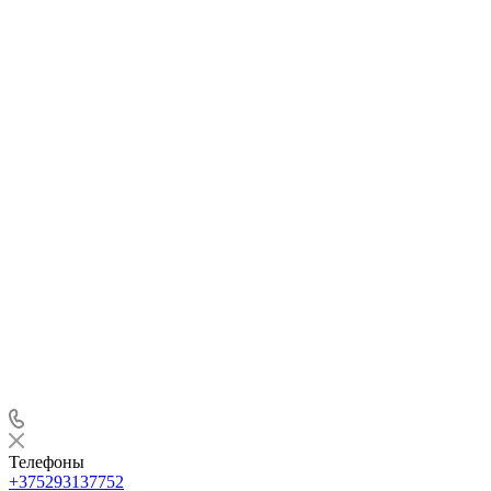
Телефоны
+375293137752