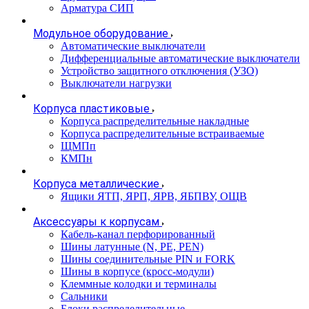
Арматура СИП
Модульное оборудование
Автоматические выключатели
Дифференциальные автоматические выключатели
Устройство защитного отключения (УЗО)
Выключатели нагрузки
Корпуса пластиковые
Корпуса распределительные накладные
Корпуса распределительные встраиваемые
ЩМПп
КМПн
Корпуса металлические
Ящики ЯТП, ЯРП, ЯРВ, ЯБПВУ, ОЩВ
Аксессуары к корпусам
Кабель-канал перфорированный
Шины латунные (N, PE, PEN)
Шины соединительные PIN и FORK
Шины в корпусе (кросс-модули)
Клеммные колодки и терминалы
Сальники
Блоки распределительные