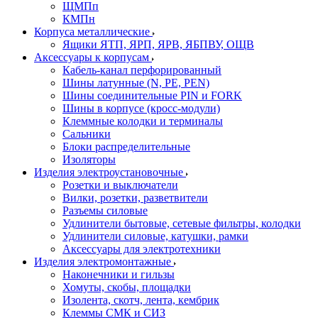
ЩМПп
КМПн
Корпуса металлические
Ящики ЯТП, ЯРП, ЯРВ, ЯБПВУ, ОЩВ
Аксессуары к корпусам
Кабель-канал перфорированный
Шины латунные (N, PE, PEN)
Шины соединительные PIN и FORK
Шины в корпусе (кросс-модули)
Клеммные колодки и терминалы
Сальники
Блоки распределительные
Изоляторы
Изделия электроустановочные
Розетки и выключатели
Вилки, розетки, разветвители
Разъемы силовые
Удлинители бытовые, сетевые фильтры, колодки
Удлинители силовые, катушки, рамки
Аксессуары для электротехники
Изделия электромонтажные
Наконечники и гильзы
Хомуты, скобы, площадки
Изолента, скотч, лента, кембрик
Клеммы СМК и СИЗ