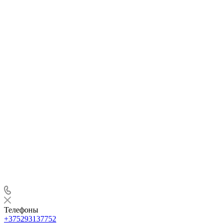
Телефоны
+375293137752