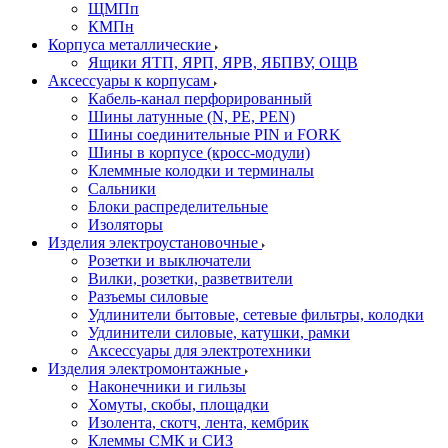
ЩМПп
КМПн
Корпуса металлические
Ящики ЯТП, ЯРП, ЯРВ, ЯБПВУ, ОЩВ
Аксессуары к корпусам
Кабель-канал перфорированный
Шины латунные (N, PE, PEN)
Шины соединительные PIN и FORK
Шины в корпусе (кросс-модули)
Клеммные колодки и терминалы
Сальники
Блоки распределительные
Изоляторы
Изделия электроустановочные
Розетки и выключатели
Вилки, розетки, разветвители
Разъемы силовые
Удлинители бытовые, сетевые фильтры, колодки
Удлинители силовые, катушки, рамки
Аксессуары для электротехники
Изделия электромонтажные
Наконечники и гильзы
Хомуты, скобы, площадки
Изолента, скотч, лента, кембрик
Клеммы СМК и СИЗ