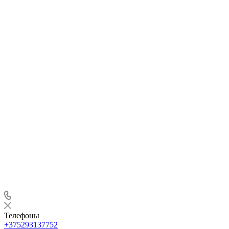
Телефоны
+375293137752