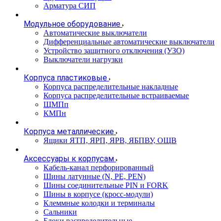
Арматура СИП
Модульное оборудование
Автоматические выключатели
Дифференциальные автоматические выключатели
Устройство защитного отключения (УЗО)
Выключатели нагрузки
Корпуса пластиковые
Корпуса распределительные накладные
Корпуса распределительные встраиваемые
ЩМПп
КМПн
Корпуса металлические
Ящики ЯТП, ЯРП, ЯРВ, ЯБПВУ, ОЩВ
Аксессуары к корпусам
Кабель-канал перфорированный
Шины латунные (N, PE, PEN)
Шины соединительные PIN и FORK
Шины в корпусе (кросс-модули)
Клеммные колодки и терминалы
Сальники
Блоки распределительные