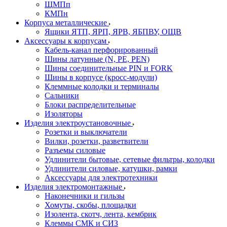
ЩМПп
КМПн
Корпуса металлические
Ящики ЯТП, ЯРП, ЯРВ, ЯБПВУ, ОЩВ
Аксессуары к корпусам
Кабель-канал перфорированный
Шины латунные (N, PE, PEN)
Шины соединительные PIN и FORK
Шины в корпусе (кросс-модули)
Клеммные колодки и терминалы
Сальники
Блоки распределительные
Изоляторы
Изделия электроустановочные
Розетки и выключатели
Вилки, розетки, разветвители
Разъемы силовые
Удлинители бытовые, сетевые фильтры, колодки
Удлинители силовые, катушки, рамки
Аксессуары для электротехники
Изделия электромонтажные
Наконечники и гильзы
Хомуты, скобы, площадки
Изолента, скотч, лента, кембрик
Клеммы СМК и СИЗ