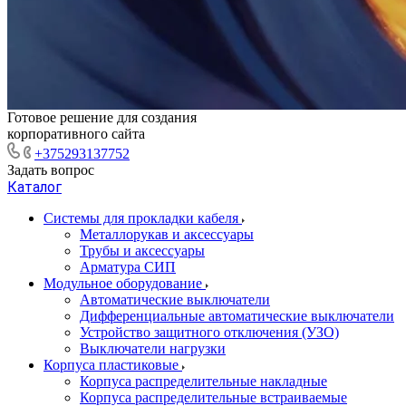
Готовое решение для создания
корпоративного сайта
+375293137752
Задать вопрос
Каталог
Системы для прокладки кабеля
Металлорукав и аксессуары
Трубы и аксессуары
Арматура СИП
Модульное оборудование
Автоматические выключатели
Дифференциальные автоматические выключатели
Устройство защитного отключения (УЗО)
Выключатели нагрузки
Корпуса пластиковые
Корпуса распределительные накладные
Корпуса распределительные встраиваемые