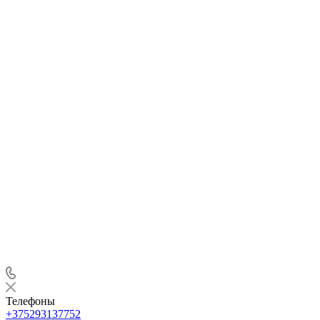
Телефоны
+375293137752