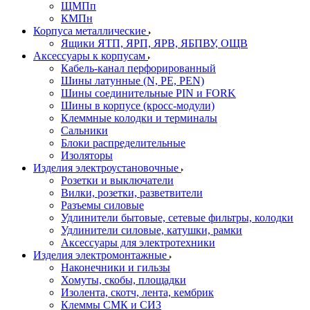
ЩМПп
КМПн
Корпуса металлические
Ящики ЯТП, ЯРП, ЯРВ, ЯБПВУ, ОЩВ
Аксессуары к корпусам
Кабель-канал перфорированный
Шины латунные (N, PE, PEN)
Шины соединительные PIN и FORK
Шины в корпусе (кросс-модули)
Клеммные колодки и терминалы
Сальники
Блоки распределительные
Изоляторы
Изделия электроустановочные
Розетки и выключатели
Вилки, розетки, разветвители
Разъемы силовые
Удлинители бытовые, сетевые фильтры, колодки
Удлинители силовые, катушки, рамки
Аксессуары для электротехники
Изделия электромонтажные
Наконечники и гильзы
Хомуты, скобы, площадки
Изолента, скотч, лента, кембрик
Клеммы СМК и СИЗ