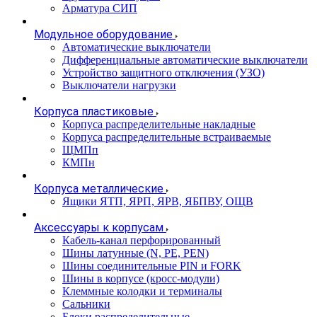
Арматура СИП
Модульное оборудование
Автоматические выключатели
Дифференциальные автоматические выключатели
Устройство защитного отключения (УЗО)
Выключатели нагрузки
Корпуса пластиковые
Корпуса распределительные накладные
Корпуса распределительные встраиваемые
ЩМПп
КМПн
Корпуса металлические
Ящики ЯТП, ЯРП, ЯРВ, ЯБПВУ, ОЩВ
Аксессуары к корпусам
Кабель-канал перфорированный
Шины латунные (N, PE, PEN)
Шины соединительные PIN и FORK
Шины в корпусе (кросс-модули)
Клеммные колодки и терминалы
Сальники
Блоки распределительные