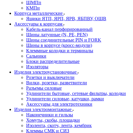
ЩМПп
КМПн
Корпуса металлические
Ящики ЯТП, ЯРП, ЯРВ, ЯБПВУ, ОЩВ
Аксессуары к корпусам
Кабель-канал перфорированный
Шины латунные (N, PE, PEN)
Шины соединительные PIN и FORK
Шины в корпусе (кросс-модули)
Клеммные колодки и терминалы
Сальники
Блоки распределительные
Изоляторы
Изделия электроустановочные
Розетки и выключатели
Вилки, розетки, разветвители
Разъемы силовые
Удлинители бытовые, сетевые фильтры, колодки
Удлинители силовые, катушки, рамки
Аксессуары для электротехники
Изделия электромонтажные
Наконечники и гильзы
Хомуты, скобы, площадки
Изолента, скотч, лента, кембрик
Клеммы СМК и СИЗ