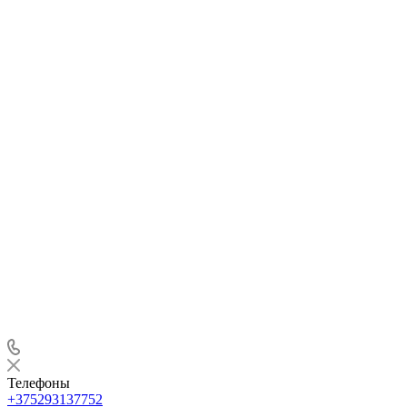
Телефоны
+375293137752