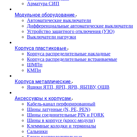
Арматура СИП
Модульное оборудование
Автоматические выключатели
Дифференциальные автоматические выключатели
Устройство защитного отключения (УЗО)
Выключатели нагрузки
Корпуса пластиковые
Корпуса распределительные накладные
Корпуса распределительные встраиваемые
ЩМПп
КМПн
Корпуса металлические
Ящики ЯТП, ЯРП, ЯРВ, ЯБПВУ, ОЩВ
Аксессуары к корпусам
Кабель-канал перфорированный
Шины латунные (N, PE, PEN)
Шины соединительные PIN и FORK
Шины в корпусе (кросс-модули)
Клеммные колодки и терминалы
Сальники
Блоки распределительные